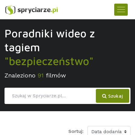
Poradniki wideo z
tagiem
"bezpieczeństwo"
Znaleziono
91
filmów
Szukaj
Sortuj: