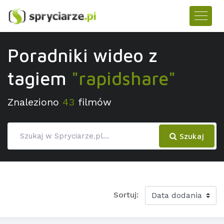
Poradniki wideo z
tagiem
"rapidshare"
Znaleziono
43
filmów
Szukaj
Sortuj: