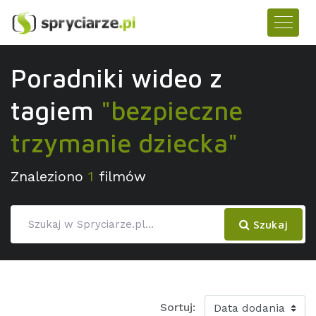
Poradniki wideo z
tagiem
"bezpieczne
trzymanie dziecka"
Znaleziono
1
filmów
Szukaj
Sortuj: