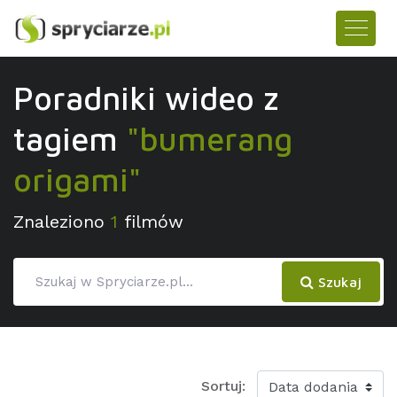
Poradniki wideo z
tagiem
"bumerang
origami"
Znaleziono
1
filmów
Szukaj
Sortuj: