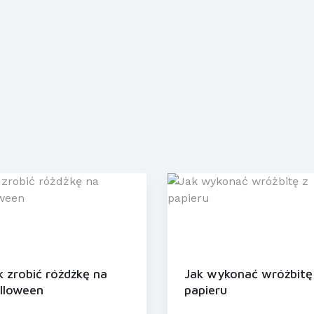
k zrobić różdżkę na
Jak wykonać wróżbitę
lloween
papieru