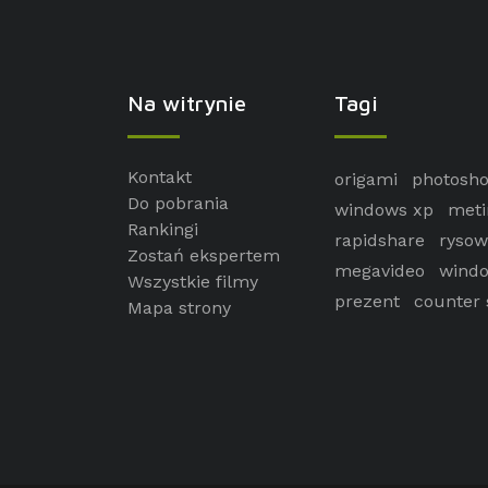
Na witrynie
Tagi
Kontakt
origami
photosh
Do pobrania
windows xp
meti
Rankingi
rapidshare
rysow
Zostań ekspertem
megavideo
windo
Wszystkie filmy
prezent
counter 
Mapa strony