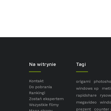
Na witrynie
Tagi
Kontakt
origami
photosh
Do pobrania
windows xp
meti
Rankingi
rapidshare
rysow
Zostań ekspertem
megavideo
windo
Wszystkie filmy
prezent
counter 
Mapa strony