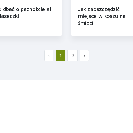
k dbać o paznokcie #1
Jak zaoszczędzić
Maseczki
miejsce w koszu na
śmieci
‹
1
2
›