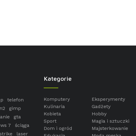
Kategorie
Komputery
Eksperymenty
op
telefon
Kulinaria
Gadżety
n2
gimp
Kobieta
Hobby
anie
gta
Sport
Magia i sztuczki
ws 7
ściąga
Dom i ogród
Majsterkowanie
strike
laser
Edukacja
Moda męska