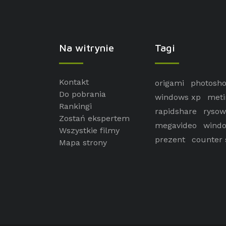
Na witrynie
Tagi
Kontakt
origami
photosh
Do pobrania
windows xp
meti
Rankingi
rapidshare
rysow
Zostań ekspertem
megavideo
windo
Wszystkie filmy
prezent
counter 
Mapa strony