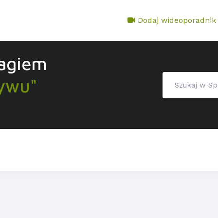
Dodaj wideoporadnik
tagiem
tywu"