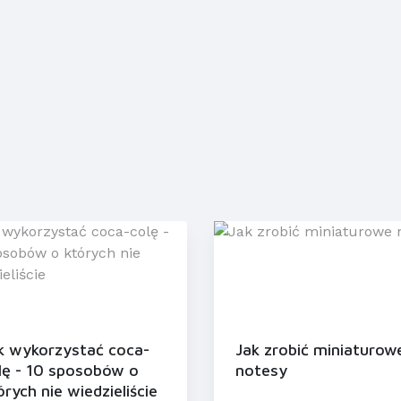
k wykorzystać coca-
Jak zrobić miniaturow
lę - 10 sposobów o
notesy
órych nie wiedzieliście