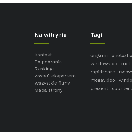
Na witrynie
Tagi
Kontakt
origami
photosh
Do pobrania
windows xp
meti
Rankingi
rapidshare
rysow
Zostań ekspertem
megavideo
windo
Wszystkie filmy
prezent
counter 
Mapa strony