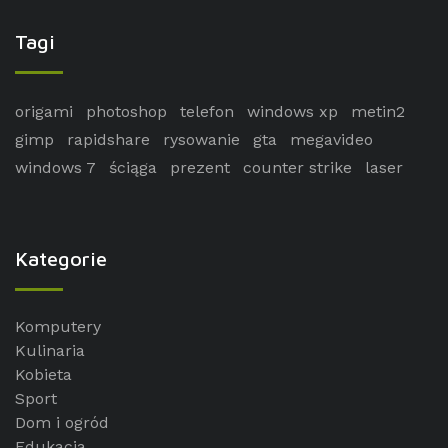
Tagi
origami
photoshop
telefon
windows xp
metin2
gimp
rapidshare
rysowanie
gta
megavideo
windows 7
ściąga
prezent
counter strike
laser
Kategorie
Komputery
Kulinaria
Kobieta
Sport
Dom i ogród
Edukacja