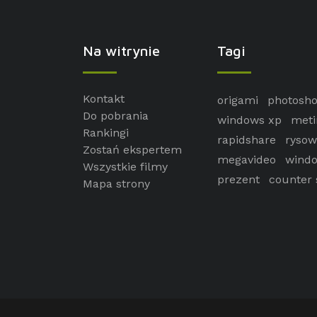
Na witrynie
Tagi
Kontakt
origami
photosh
Do pobrania
windows xp
meti
Rankingi
rapidshare
rysow
Zostań ekspertem
megavideo
windo
Wszystkie filmy
prezent
counter 
Mapa strony