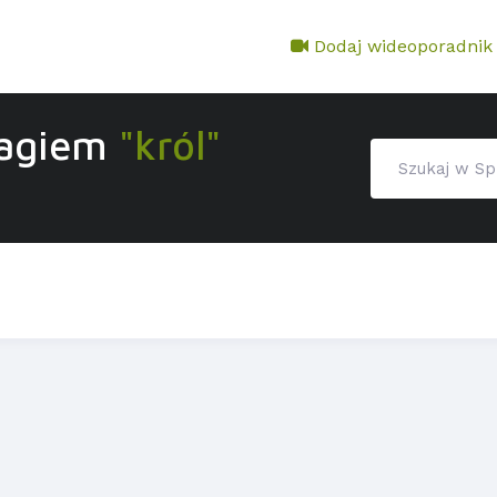
Dodaj wideoporadnik
tagiem
"król"