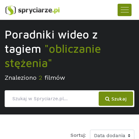
Poradniki wideo z
tagiem
"obliczanie
stężenia"
Znaleziono
2
filmów
Szukaj
Sortuj: