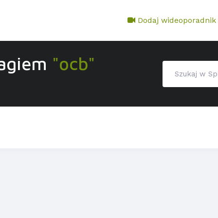
Dodaj wideoporadnik
tagiem
"ocb"