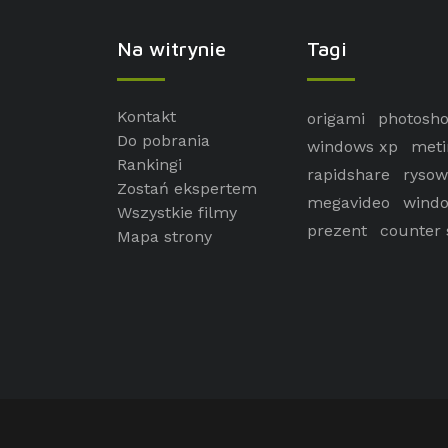
Na witrynie
Tagi
Kontakt
origami
photosh
Do pobrania
windows xp
meti
Rankingi
rapidshare
rysow
Zostań ekspertem
megavideo
windo
Wszystkie filmy
prezent
counter 
Mapa strony