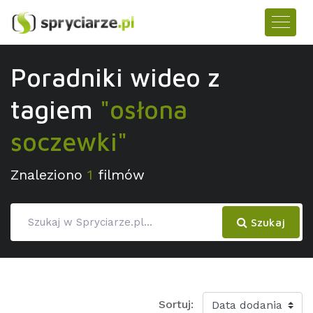
Poradniki wideo z
tagiem
"osłona
soczewki"
Znaleziono
1
filmów
Szukaj
Sortuj: