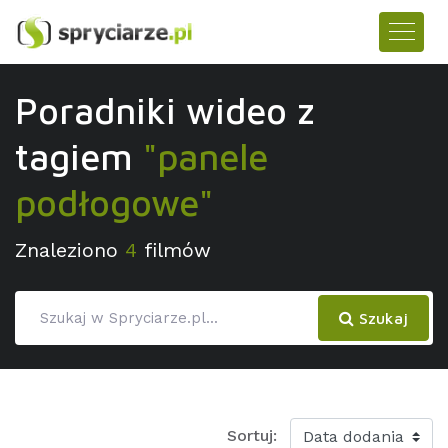
Poradniki wideo z
tagiem
"panele
podłogowe"
Znaleziono
4
filmów
Szukaj
Sortuj: