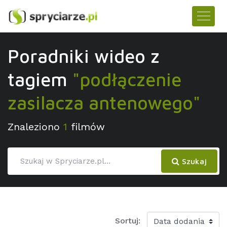
Poradniki wideo z
tagiem
"podłączenie
zasilacza antenowego"
Znaleziono
1
filmów
Szukaj
Sortuj: