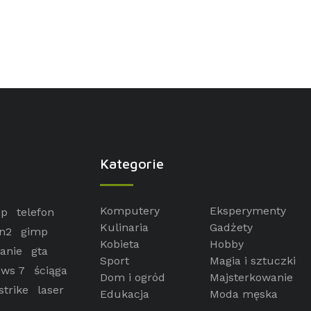
Kategorie
Komputery
Eksperymenty
op
telefon
Kulinaria
Gadżety
n2
gimp
Kobieta
Hobby
anie
gta
Sport
Magia i sztuczki
ws 7
ściąga
Dom i ogród
Majsterkowanie
strike
laser
Edukacja
Moda męska