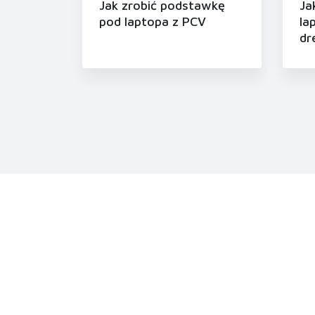
Jak zrobić podstawkę
Ja
pod laptopa z PCV
la
dr