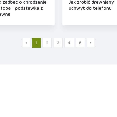
k zadbać o chłodzenie
Jak zrobić drewniany
ptopa - podstawka z
uchwyt do telefonu
ewna
‹
1
2
3
4
5
›