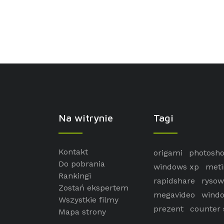
Na witrynie
Tagi
Kontakt
origami
photosh
Do pobrania
windows xp
meti
Rankingi
rapidshare
rysow
Zostań ekspertem
megavideo
windo
Wszystkie filmy
prezent
counter 
Mapa strony