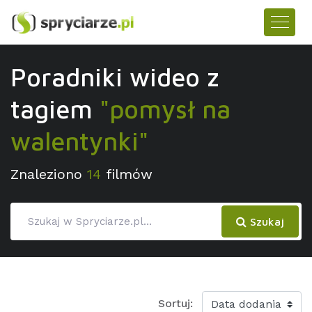
Poradniki wideo z
tagiem
"pomysł na
walentynki"
Znaleziono
14
filmów
Szukaj
Sortuj: