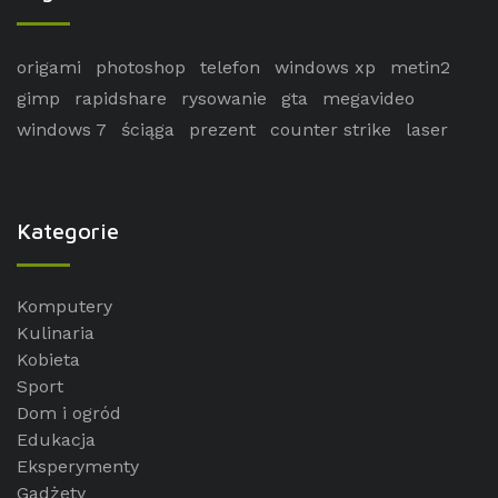
origami
photoshop
telefon
windows xp
metin2
gimp
rapidshare
rysowanie
gta
megavideo
windows 7
ściąga
prezent
counter strike
laser
Kategorie
Komputery
Kulinaria
Kobieta
Sport
Dom i ogród
Edukacja
Eksperymenty
Gadżety