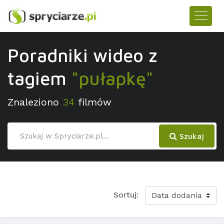
Poradniki wideo z
tagiem
"pułapkę"
Znaleziono
34
filmów
Szukaj
Sortuj: