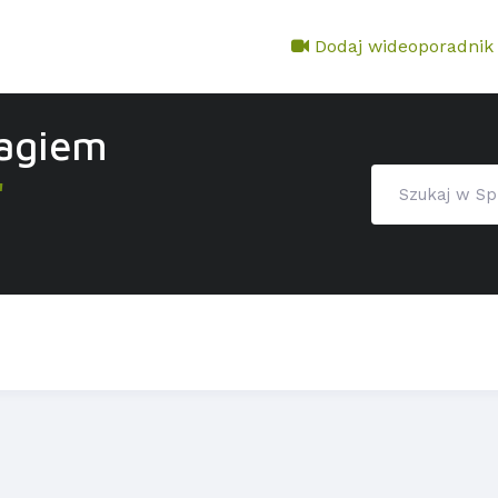
Dodaj wideoporadnik
tagiem
"