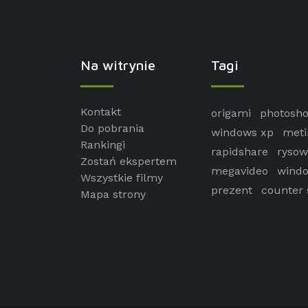
Na witrynie
Tagi
Kontakt
origami
photosh
Do pobrania
windows xp
meti
Rankingi
rapidshare
rysow
Zostań ekspertem
megavideo
windo
Wszystkie filmy
prezent
counter 
Mapa strony