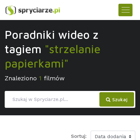
Poradniki wideo z
tagiem
"strzelanie
papierkami"
Znaleziono
1
filmów
Szukaj
Sortuj: