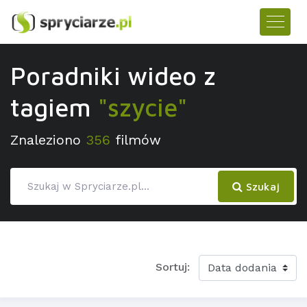
Poradniki wideo z
tagiem
"szycie"
Znaleziono
356
filmów
Szukaj
Sortuj: