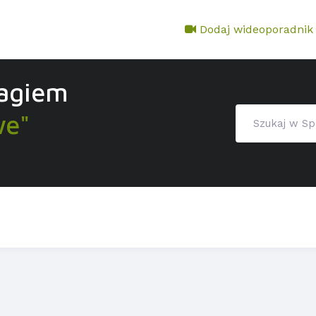
Dodaj wideoporadnik
tagiem
we"