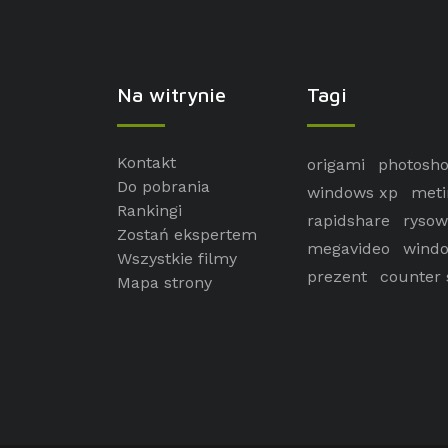
Na witrynie
Tagi
Kontakt
origami
photosh
Do pobrania
windows xp
meti
Rankingi
rapidshare
rysow
Zostań ekspertem
megavideo
windo
Wszystkie filmy
prezent
counter 
Mapa strony