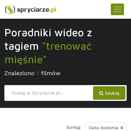
Poradniki wideo z
tagiem
"trenować
mięśnie"
Znaleziono
1
filmów
Szukaj
Sortuj: