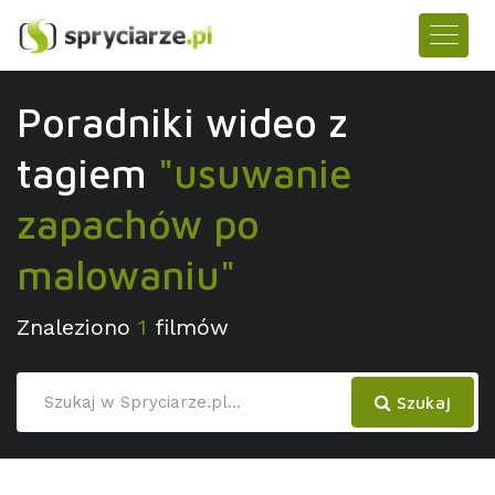
Poradniki wideo z
tagiem
"usuwanie
zapachów po
malowaniu"
Znaleziono
1
filmów
Szukaj