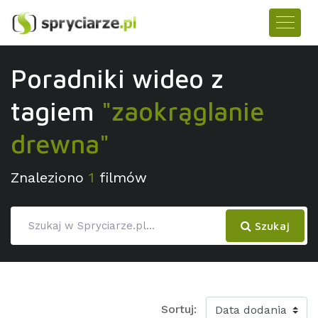
Poradniki wideo z
tagiem
"zaokrąglanie
drewna"
Znaleziono
1
filmów
Szukaj
Sortuj: