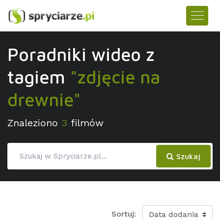
Poradniki wideo z
tagiem
"zdjęcie na
drewnie"
Znaleziono
3
filmów
Szukaj
Sortuj: