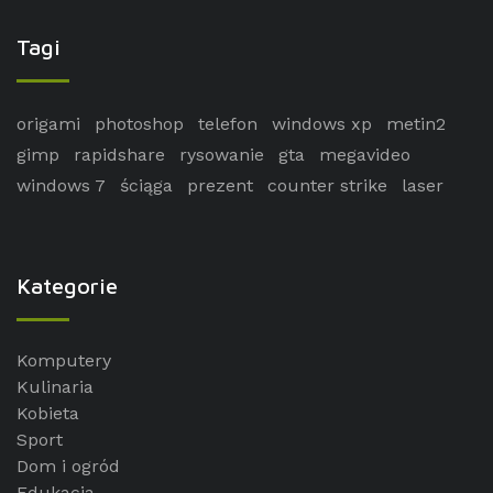
Tagi
origami
photoshop
telefon
windows xp
metin2
gimp
rapidshare
rysowanie
gta
megavideo
windows 7
ściąga
prezent
counter strike
laser
Kategorie
Komputery
Kulinaria
Kobieta
Sport
Dom i ogród
Edukacja