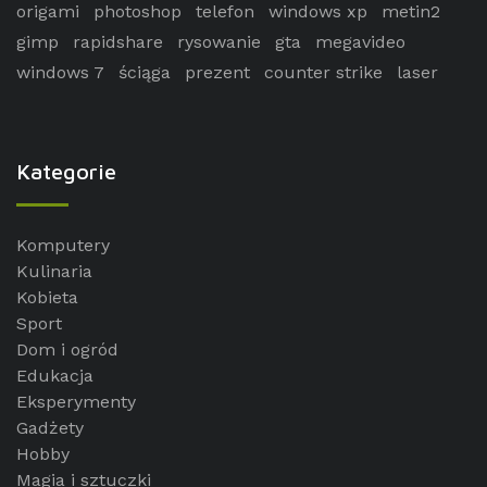
origami
photoshop
telefon
windows xp
metin2
gimp
rapidshare
rysowanie
gta
megavideo
windows 7
ściąga
prezent
counter strike
laser
Kategorie
Komputery
Kulinaria
Kobieta
Sport
Dom i ogród
Edukacja
Eksperymenty
Gadżety
Hobby
Magia i sztuczki