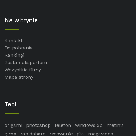
Na witrynie
Kontakt
Do pobrania
Rankingi
Zostań ekspertem
Wszystkie filmy
Mapa strony
Tagi
origami
photoshop
telefon
windows xp
metin2
gimp
rapidshare
rysowanie
gta
megavideo