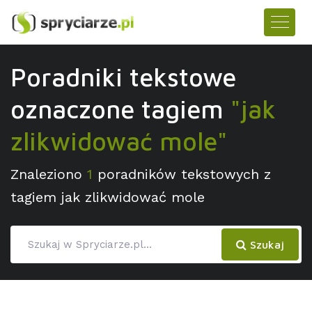
Poradniki tekstowe
oznaczone tagiem
"jak
zlikwidować mole"
Znaleziono
1
poradników tekstowych z
tagiem jak zlikwidować mole
Szukaj