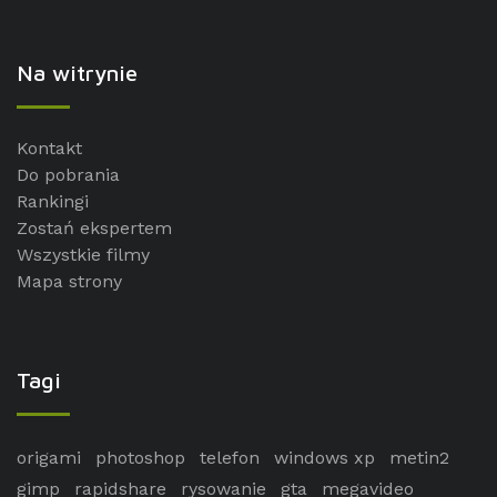
Na witrynie
Kontakt
Do pobrania
Rankingi
Zostań ekspertem
Wszystkie filmy
Mapa strony
Tagi
origami
photoshop
telefon
windows xp
metin2
gimp
rapidshare
rysowanie
gta
megavideo