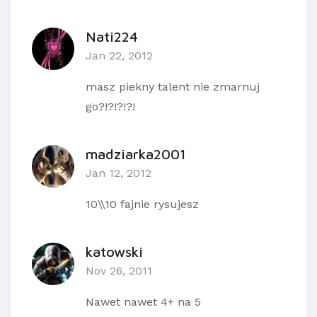
Nati224
Jan 22, 2012
masz piekny talent nie zmarnuj
go?!?!?!?!
madziarka2001
Jan 12, 2012
10\\10 fajnie rysujesz
katowski
Nov 26, 2011
Nawet nawet 4+ na 5