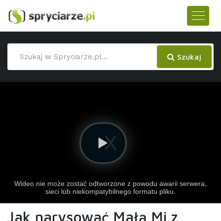
Szukaj
Jak narysować Małą Mi z