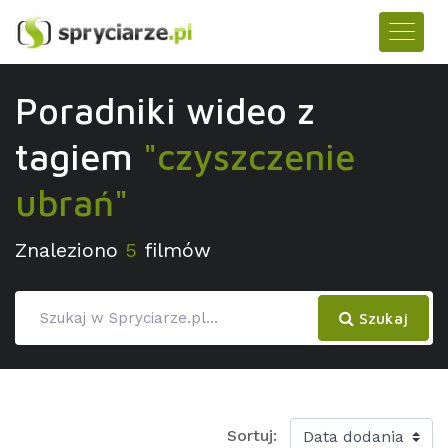
Poradniki wideo z
tagiem
"czyszczenie
ubrań"
Znaleziono
5
filmów
Szukaj
Sortuj: