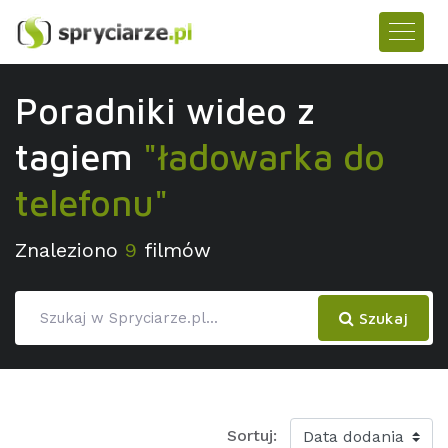
Poradniki wideo z
tagiem
"ładowarka do
telefonu"
Znaleziono
9
filmów
Szukaj
Sortuj: