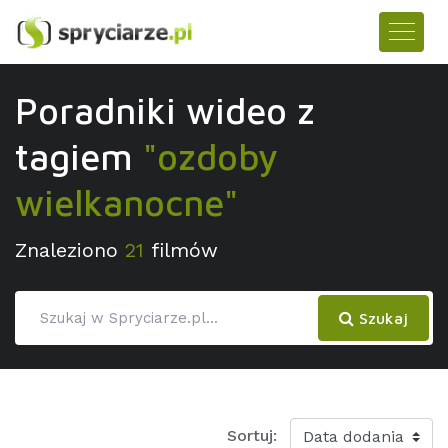
Poradniki wideo z
tagiem
"ozdoby
wielkanocne"
Znaleziono
21
filmów
Szukaj
Sortuj: