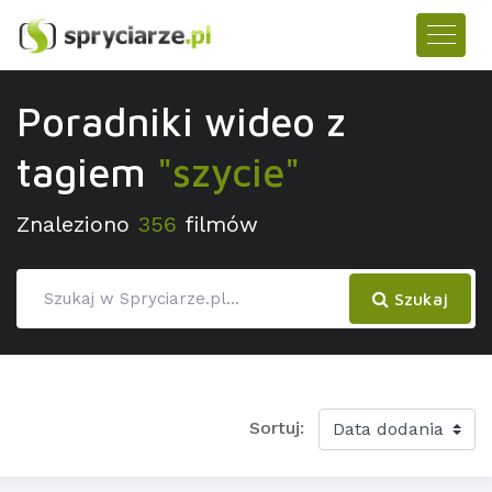
Poradniki wideo z
tagiem
"szycie"
Znaleziono
356
filmów
Szukaj
Sortuj: