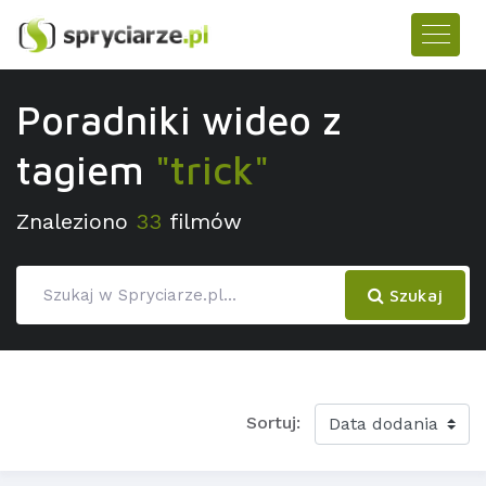
Poradniki wideo z
tagiem
"trick"
Znaleziono
33
filmów
Szukaj
Sortuj: