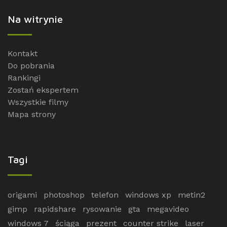
Na witrynie
Kontakt
Do pobrania
Rankingi
Zostań ekspertem
Wszystkie filmy
Mapa strony
Tagi
origami
photoshop
telefon
windows xp
metin2
gimp
rapidshare
rysowanie
gta
megavideo
windows 7
ściąga
prezent
counter strike
laser