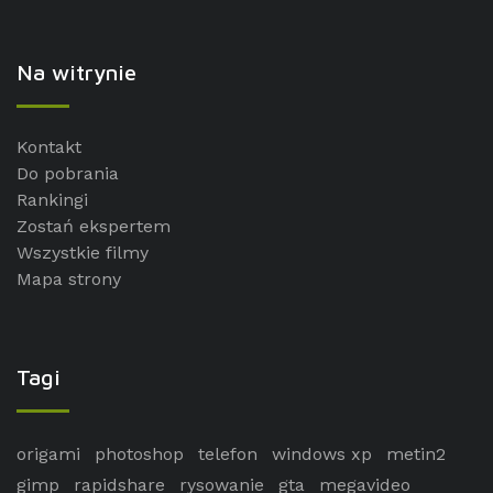
Na witrynie
Kontakt
Do pobrania
Rankingi
Zostań ekspertem
Wszystkie filmy
Mapa strony
Tagi
origami
photoshop
telefon
windows xp
metin2
gimp
rapidshare
rysowanie
gta
megavideo