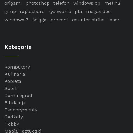
origami
photoshop
telefon
windows xp
metin2
gimp
rapidshare
rysowanie
gta
megavideo
windows 7
ściąga
prezent
counter strike
laser
Kategorie
Komputery
Kulinaria
Kobieta
Sport
Dom i ogród
Edukacja
Eksperymenty
Gadżety
Hobby
Magia i sztuczki