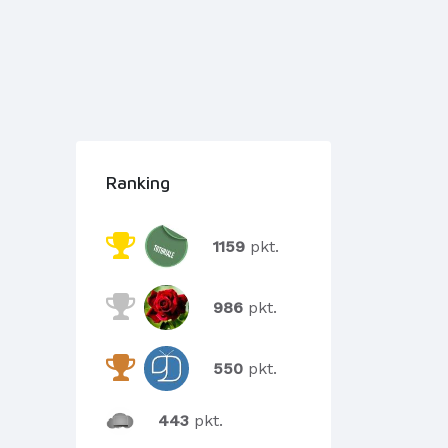
Ranking
1159
pkt.
986
pkt.
550
pkt.
443
pkt.