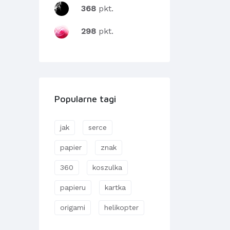
368
pkt.
298
pkt.
Popularne tagi
jak
serce
papier
znak
360
koszulka
papieru
kartka
origami
helikopter