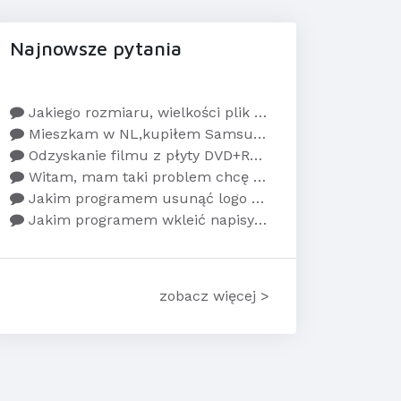
Najnowsze pytania
Jakiego rozmiaru, wielkości plik wideo mogę prz...
Mieszkam w NL,kupiłem Samsung Smart Tv(UE55KU61...
Odzyskanie filmu z płyty DVD+RW?Po nagraniu fil...
Witam, mam taki problem chcę ustawić w filmie k...
Jakim programem usunąć logo TV z filmu
Jakim programem wkleić napisy do filmu ?
zobacz więcej >