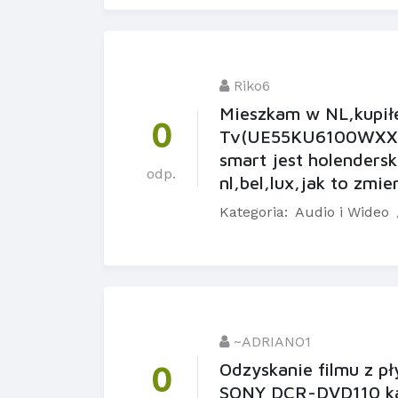
Riko6
Mieszkam w NL,kupi
0
Tv(UE55KU6100WXXN)p
smart jest holenders
odp.
nl,bel,lux,jak to zmie
Kategoria:
Audio i Wideo
~ADRIANO1
Odzyskanie filmu z p
0
SONY DCR-DVD110 kam