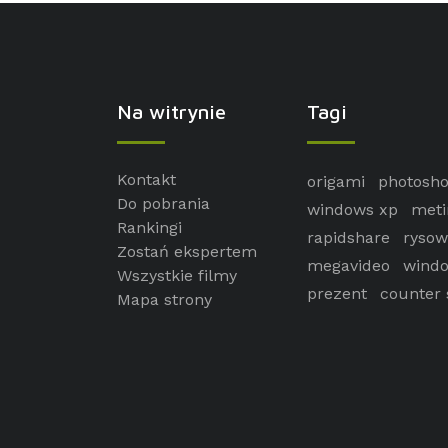
Na witrynie
Tagi
Kontakt
origami
photosh
Do pobrania
windows xp
meti
Rankingi
rapidshare
rysow
Zostań ekspertem
megavideo
windo
Wszystkie filmy
prezent
counter 
Mapa strony