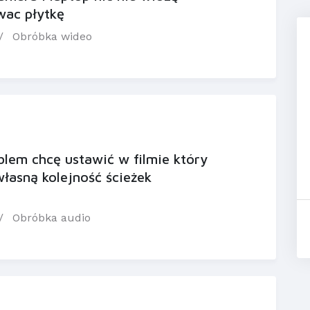
wac płytkę
Obróbka wideo
lem chcę ustawić w filmie który
łasną kolejność ścieżek
Obróbka audio