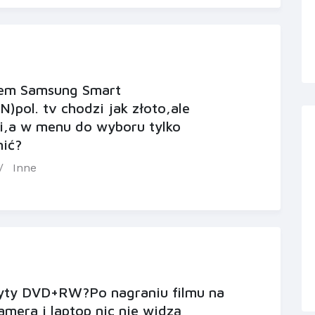
łem Samsung Smart
ol. tv chodzi jak złoto,ale
ki,a w menu do wyboru tylko
nić?
Inne
łyty DVD+RW?Po nagraniu filmu na
era i laptop nic nie widzą