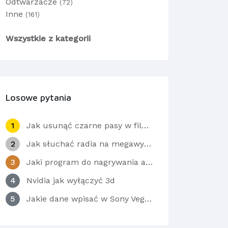
Odtwarzacze
(72)
Inne
(161)
Wszystkie z kategorii
Losowe pytania
1
Jak usunąć czarne pasy w filmikach po bokach??
2
Jak słuchać radia na megawypasie pod Operą na Windows Vista?
3
Jaki program do nagrywania akcji z pulpitu?
4
Nvidia jak wyłączyć 3d
5
Jakie dane wpisać w Sony Vegas Pro?