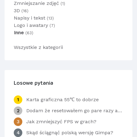
Zmniejszanie zdjęć
(1)
3D
(16)
Napisy i tekst
(13)
Logo i awatary
(7)
Inne
(63)
Wszystkie z kategorii
Losowe pytania
1
Karta graficzna 55℃ to dobrze
2
Dodam że resetowałem go pare razy ale teraz widać tło Windows ale pisze ,,Trwa uruchamianie systemu az do teraz. co robić?
3
Jak zmniejszyć FPS w grach?
4
Skąd ściągnąć polską wersję Gimpa?