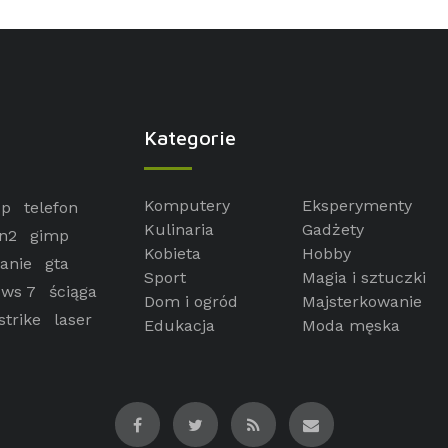
Kategorie
Komputery
Eksperymenty
op
telefon
Kulinaria
Gadżety
n2
gimp
Kobieta
Hobby
anie
gta
Sport
Magia i sztuczki
ws 7
ściąga
Dom i ogród
Majsterkowanie
strike
laser
Edukacja
Moda męska