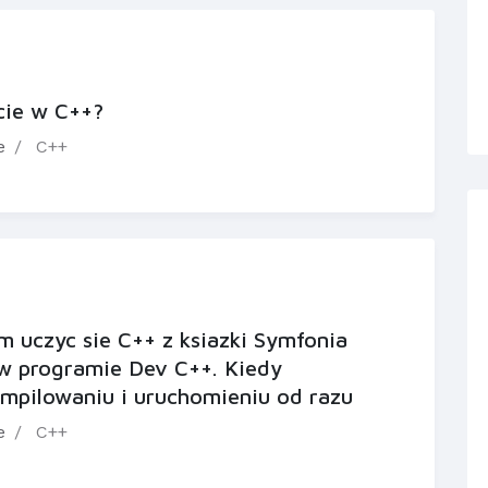
cie w C++?
e
C++
m uczyc sie C++ z ksiazki Symfonia
 w programie Dev C++. Kiedy
ompilowaniu i uruchomieniu od razu
e
C++