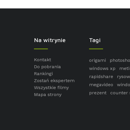
Na witrynie
Tagi
Kontakt
origami
photosh
Do pobrania
windows xp
meti
Rankingi
rapidshare
rysow
Zostań ekspertem
megavideo
windo
Wszystkie filmy
prezent
counter 
Mapa strony