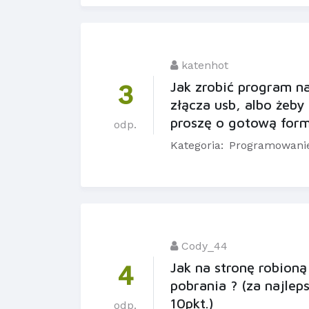
katenhot
Jak zrobić program n
3
złącza usb, albo żeby 
proszę o gotową form
odp.
Kategoria:
Programowani
Cody_44
Jak na stronę robio
4
pobrania ? (za najlep
10pkt.)
odp.