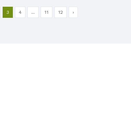
3
4
...
11
12
›