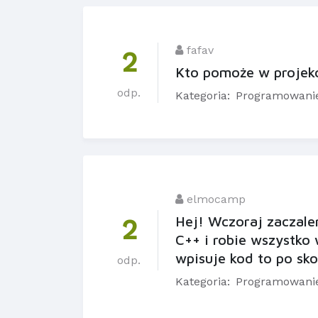
fafav
2
Kto pomoże w projek
odp.
Kategoria:
Programowani
elmocamp
Hej! Wczoraj zaczale
2
C++ i robie wszystko
wpisuje kod to po sk
odp.
Kategoria:
Programowani