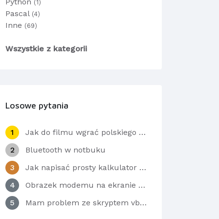
Python
(1)
Pascal
(4)
Inne
(69)
Wszystkie z kategorii
Losowe pytania
1
Jak do filmu wgrać polskiego lektora?
2
Bluetooth w notbuku
3
Jak napisać prosty kalkulator w C++?
4
Obrazek modemu na ekranie zawezony- brak krzyzyka do kasowania. Pozostal wykrzyknik = pomoc
5
Mam problem ze skryptem vbs w windowsie 7? Potrzebuję programisty w języku Visual Basic Skrypt. To mój e-mail