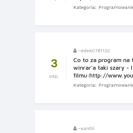
Kategoria:
Programowani
~edek0781132
Co to za program na t
3
winrar'a taki szary - 
filmu:http://www.y
odp.
Kategoria:
Programowani
~xantiii