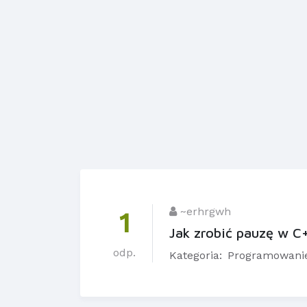
~erhrgwh
1
Jak zrobić pauzę w C
odp.
Kategoria:
Programowani