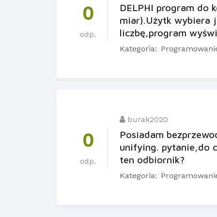
DELPHI program do ko
0
miar).Użytk wybiera j
liczbę,program wyświ
odp.
Kategoria:
Programowani
burak2020
Posiadam bezprzewod
0
unifying. pytanie,do
ten odbiornik?
odp.
Kategoria:
Programowani