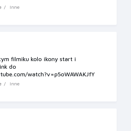
e
Inne
ym filmiku kolo ikony start i
link do
outube.com/watch?v=p5oWAWAKJfY
e
Inne