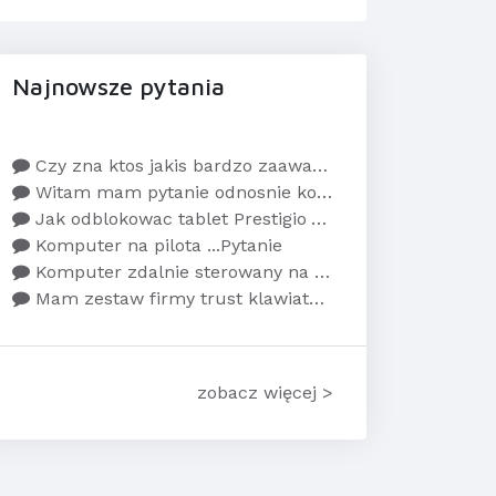
Najnowsze pytania
Czy zna ktos jakis bardzo zaawansowany poradnik...
Witam mam pytanie odnosnie kom-boot. Jest demos...
Jak odblokowac tablet Prestigio 7.0 PMP3670
Komputer na pilota ...Pytanie
Komputer zdalnie sterowany na IR .... pytanie
Mam zestaw firmy trust klawiatura+mysz bezprzew...
zobacz więcej >