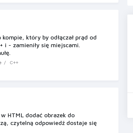
a kompie, który by odłączał prąd od
+ i - zamieniły się miejscami.
ułę.
e
C++
ną w HTML dodać obrazek do
szą, czytelną odpowiedź dostaje się