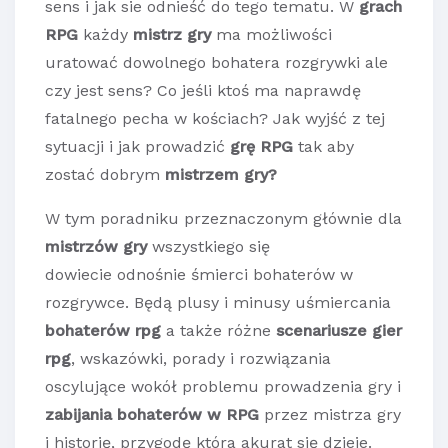
sens i jak sie odnieść do tego tematu. W
grach
RPG
każdy
mistrz gry
ma możliwości
uratować dowolnego bohatera rozgrywki ale
czy jest sens? Co jeśli ktoś ma naprawdę
fatalnego pecha w kościach? Jak wyjść z tej
sytuacji i jak prowadzić
grę RPG
tak aby
zostać dobrym
mistrzem gry?
W tym poradniku przeznaczonym głównie dla
mistrzów gry
wszystkiego się
dowiecie odnośnie śmierci bohaterów w
rozgrywce. Będą plusy i minusy uśmiercania
bohaterów rpg
a także różne
scenariusze gier
rpg
, wskazówki, porady i rozwiązania
oscylujące wokół problemu prowadzenia gry i
zabijania bohaterów w RPG
przez mistrza gry
i historię, przygodę która akurat się dzieje.