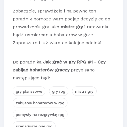
Zobaczcie, sprawdźcie i na pewno ten
poradnik pomoże wam podjąć decyzję co do
prowadzenia gry jako
mistrz gry
i ratowania
bądź usmiercania bohaterów w grze.
Zapraszam i już wkrótce kolejne odcinki
Do poradnika
Jak grać w gry RPG #1 - Czy
zabijać bohaterów graczy
przypisano
następujące tagi:
gry planszowe
gry rpg
mistrz gry
zabijanie bohaterów w rpg
pomysły na rozgrywkę rpg
scenariusze gier rpg