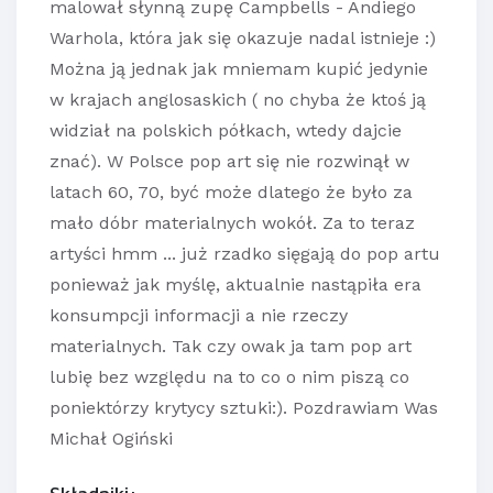
malował słynną zupę Campbells - Andiego
Warhola, która jak się okazuje nadal istnieje :)
Można ją jednak jak mniemam kupić jedynie
w krajach anglosaskich ( no chyba że ktoś ją
widział na polskich półkach, wtedy dajcie
znać). W Polsce pop art się nie rozwinął w
latach 60, 70, być może dlatego że było za
mało dóbr materialnych wokół. Za to teraz
artyści hmm ... już rzadko sięgają do pop artu
ponieważ jak myślę, aktualnie nastąpiła era
konsumpcji informacji a nie rzeczy
materialnych. Tak czy owak ja tam pop art
lubię bez względu na to co o nim piszą co
poniektórzy krytycy sztuki:). Pozdrawiam Was
Michał Ogiński