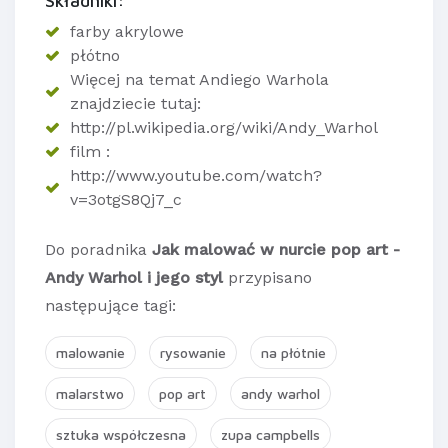
Składniki:
farby akrylowe
płótno
Więcej na temat Andiego Warhola
znajdziecie tutaj:
http://pl.wikipedia.org/wiki/Andy_Warhol
film :
http://www.youtube.com/watch?
v=3otgS8Qj7_c
Do poradnika
Jak malować w nurcie pop art -
Andy Warhol i jego styl
przypisano
następujące tagi:
malowanie
rysowanie
na płótnie
malarstwo
pop art
andy warhol
sztuka współczesna
zupa campbells