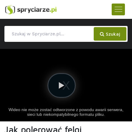
Szukaj
Jak polerować felgi