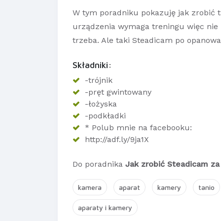
W tym poradniku pokazuję jak zrobić t
urządzenia wymaga treningu więc nie zr
trzeba. Ale taki Steadicam po opanowan
Składniki:
-trójnik
-pręt gwintowany
-łożyska
-podkładki
* Polub mnie na facebooku:
http://adf.ly/9ja1X
Do poradnika
Jak zrobić Steadicam za 
kamera
aparat
kamery
tanio
aparaty i kamery