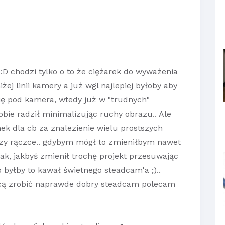
 :D chodzi tylko o to że ciężarek do wyważenia
ej linii kamery a już wgl najlepiej byłoby aby
ię pod kamera, wtedy już w "trudnych"
bie radził minimalizując ruchy obrazu.. Ale
ek dla cb za znalezienie wielu prostszych
zy rączce.. gdybym mógł to zmieniłbym nawet
ak, jakbyś zmienił trochę projekt przesuwając
o byłby to kawał świetnego steadcam'a ;)..
hcą zrobić naprawde dobry steadcam polecam