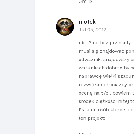
zł? :D
mutek
Jul 05, 2012
nie :P no bez przesady..
musi się znajdować poniż
odważniki znajdowały s
warunkach dobrze by so
naprawdę wielki szacun
rozwiązań chociażby pr
ocenę na 5/5.. powiem t
środek ciężkości niżej t
Ps: a do osób któree c
ten projekt: