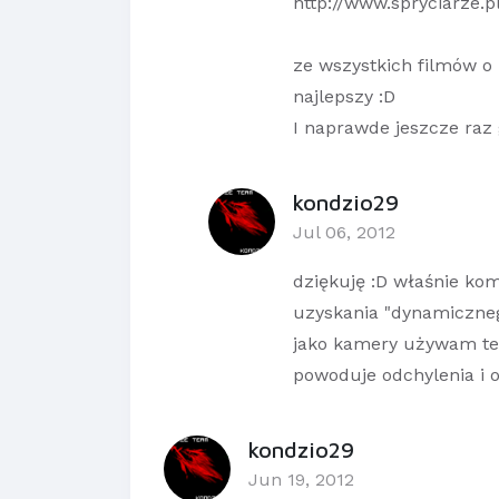
http://www.spryciarze.p
ze wszystkich filmów o 
najlepszy :D
I naprawde jeszcze raz 
kondzio29
Jul 06, 2012
dziękuję :D właśnie kom
uzyskania "dynamiczneg
jako kamery używam tele
powoduje odchylenia i
kondzio29
Jun 19, 2012