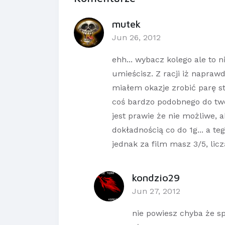
mutek
Jun 26, 2012
ehh... wybacz kolego ale to ni
umieścisz. Z racji iż naprawd
miałem okazje zrobić parę s
coś bardzo podobnego do two
jest prawie że nie możliwe, 
dokładnością co do 1g... a te
jednak za film masz 3/5, liczą
kondzio29
Jun 27, 2012
nie powiesz chyba że sp