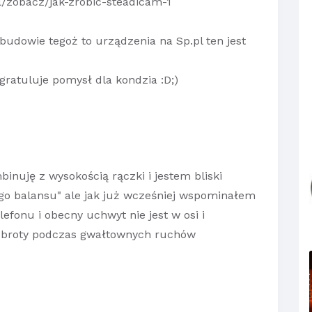
l/zobacz/jak-zrobic-steadicam-1
budowie tegoż to urządzenia na Sp.pl ten jest
gratuluje pomysł dla kondzia :D;)
binuję z wysokością rączki i jestem bliski
o balansu" ale jak już wcześniej wspominałem
fonu i obecny uchwyt nie jest w osi i
 obroty podczas gwałtownych ruchów