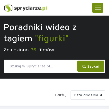
Poradniki wideo z
tagiem
"figurki"
Znaleziono
36
filmów
Szukaj
Sortuj: