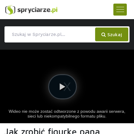
Szukaj
Jak zrobić figurkę pana