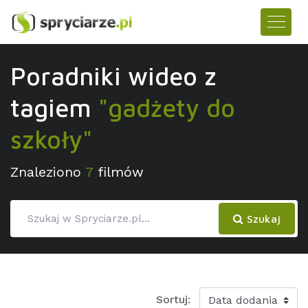
Poradniki wideo z
tagiem
"gadżety do
szkoły"
Znaleziono
7
filmów
Szukaj
Sortuj: